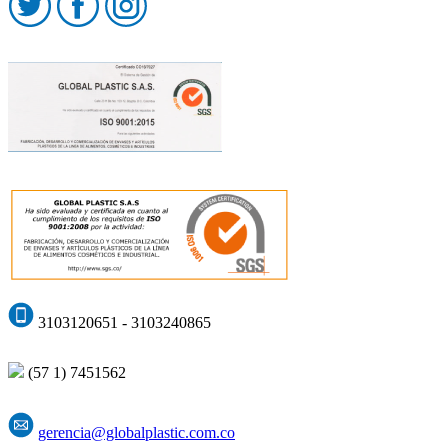
3103120651 - 3103240865
(57 1) 7451562
gerencia@globalplastic.com.co